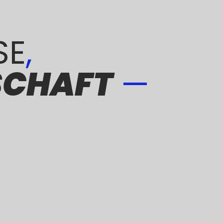
SE
,
SCHAFT
—