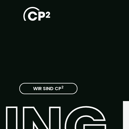
2
WIR SIND CP
ERBE