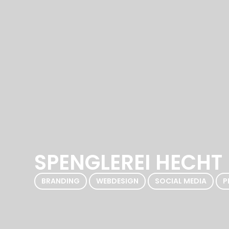
SPENGLEREI HECHT
,
,
,
BRANDING
WEBDESIGN
SOCIAL MEDIA
P