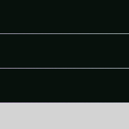
Wir branden in Handarbeit,
um deine Geschichte zu erzählen.
Wir bringen deine Brand
näher zu den Fans.
Wir produzieren Fotos und Videos,
die angeschaut werden.