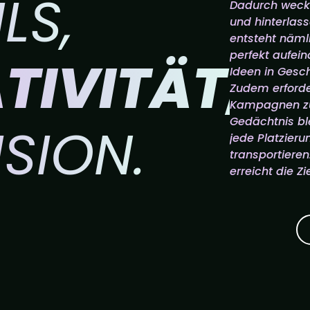
LS,
Dadurch wecke
und hinterlass
entsteht näml
perfekt aufei
TIVITÄT,
Ideen in Gesch
Zudem erforde
Kampagnen zu 
Gedächtnis bl
ISION.
jede Platzieru
transportieren
erreicht die Z