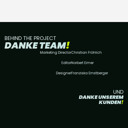
BEHIND THE PROJECT
DANKE TEAM
!
Marketing Director
Christian Fröhlich
Editor
Norbert Eimer
Designer
Franziska Ernstberger
UND
DANKE UNSEREM
KUNDEN
!