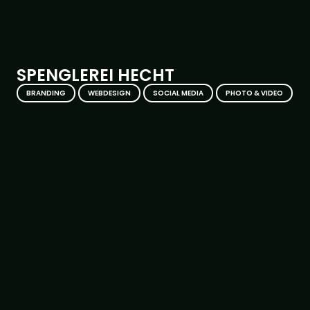
SPENGLEREI HECHT
,
,
,
BRANDING
WEBDESIGN
SOCIAL MEDIA
PHOTO & VIDEO
AUER CARPORTS