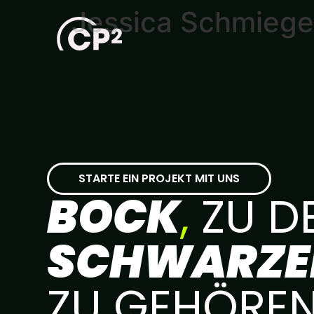
Jessica Schmiege
STARTE EIN PROJEKT MIT UNS
BOCK
,
ZU D
SCHWARZE
ZU GEHÖRE