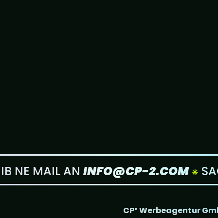
B NE MAIL AN
INFO@CP-2.COM
⁕
SAG
CP² Werbeagentur Gm