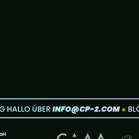
 HALLO ÜBER
INFO@CP-2.COM
⁕
BLÖ
bH